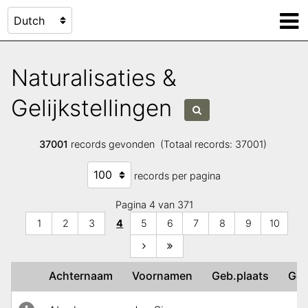
Naturalisaties &
Gelijkstellingen
37001
records gevonden (Totaal records: 37001)
records per pagina
Pagina 4 van 371
1
2
3
4
5
6
7
8
9
10
Achternaam
Voornamen
Geb.plaats
Geb