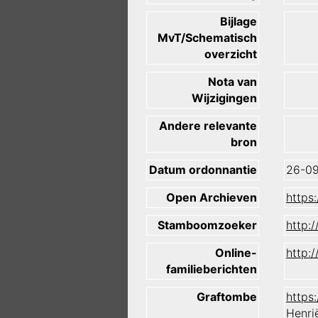
Bijlage
MvT/Schematisch
overzicht
Nota van
Wijzigingen
Andere relevante
bron
Datum ordonnantie
26-09
Open Archieven
https
Stamboomzoeker
http:
Online-
http:
familieberichten
Graftombe
https
Henri