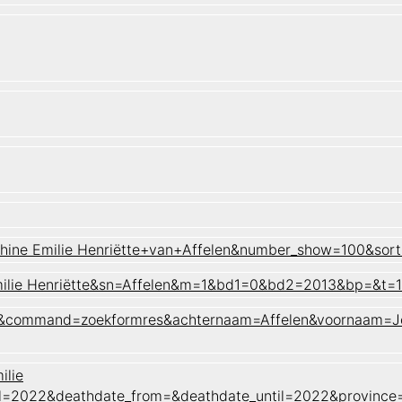
hine Emilie Henriëtte+van+Affelen&number_show=100&sort
Emilie Henriëtte&sn=Affelen&m=1&bd1=0&bd2=2013&bp=&t=
aam&command=zoekformres&achternaam=Affelen&voornaam=Jo
ilie
til=2022&deathdate_from=&deathdate_until=2022&provin