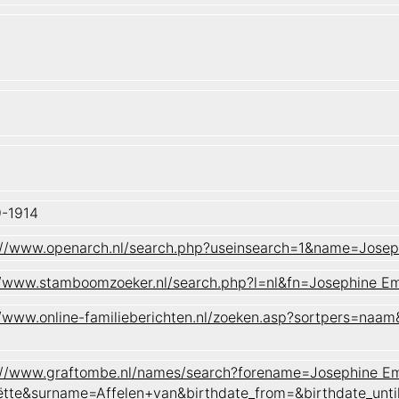
-1914
://www.openarch.nl/search.php?useinsearch=1&name=Josep
//www.stamboomzoeker.nl/search.php?l=nl&fn=Josephine 
//www.online-familieberichten.nl/zoeken.asp?sortpers=n
://www.graftombe.nl/names/search?forename=Josephine Em
ëtte&surname=Affelen+van&birthdate_from=&birthdate_un