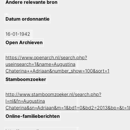
Andere relevante bron
Datum ordonnantie
16-01-1942
Open Archieven
https://www.openarch.nl/search.php?
useinsearch=1&name=Augustina
Chaterina++Adriaan&number_show=100&sort=1
Stamboomzoeker
http://www.stamboomzoeker.nl/search.php?
l=nl&fn=Augustina
Chaterina&sn=Adriaan&m=1&bd1=0&bd2=2013&bp=&t=1
Online-familieberichten