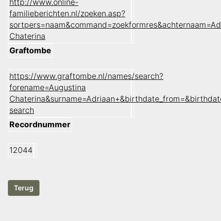
http://www.online-
familieberichten.nl/zoeken.asp?
sortpers=naam&command=zoekformres&achternaam=Adr
Chaterina
Graftombe
https://www.graftombe.nl/names/search?
forename=Augustina
Chaterina&surname=Adriaan+&birthdate_from=&birthda
search
Recordnummer
12044