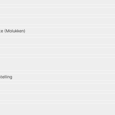
te (Molukken)
stelling