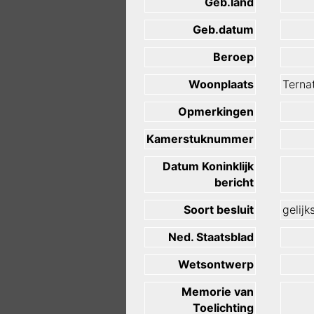
Geb.land
Geb.datum
Beroep
Woonplaats
Terna
Opmerkingen
Kamerstuknummer
Datum Koninklijk
bericht
Soort besluit
gelijk
Ned. Staatsblad
Wetsontwerp
Memorie van
Toelichting