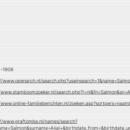
4-1908
://www.openarch.nl/search.php?useinsearch=1&name=Salm
//www.stamboomzoeker.nl/search.php?l=nl&fn=Salmon&sn
//www.online-familieberichten.nl/zoeken.asp?sortpers=
://www.graftombe.nl/names/search?
ame=Salmon&surname=Aijal+&birthdate_from=&birthdate_