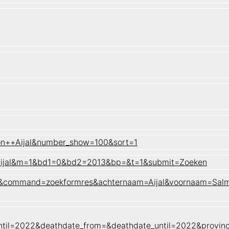
on++Aijal&number_show=100&sort=1
=Aijal&m=1&bd1=0&bd2=2013&bp=&t=1&submit=Zoeken
naam&command=zoekformres&achternaam=Aijal&voornaam=Sal
until=2022&deathdate_from=&deathdate_until=2022&provi