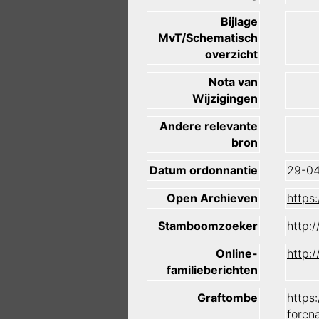
Bijlage
MvT/Schematisch
overzicht
Nota van
Wijzigingen
Andere relevante
bron
Datum ordonnantie
29-0
Open Archieven
https
Stamboomzoeker
http:
Online-
http:
familieberichten
Graftombe
https
foren