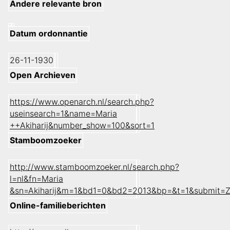
Andere relevante bron
Datum ordonnantie
26-11-1930
Open Archieven
https://www.openarch.nl/search.php?
useinsearch=1&name=Maria
++Akiharij&number_show=100&sort=1
Stamboomzoeker
http://www.stamboomzoeker.nl/search.php?
l=nl&fn=Maria
&sn=Akiharij&m=1&bd1=0&bd2=2013&bp=&t=1&submit=
Online-familieberichten