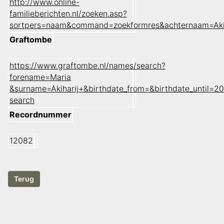
http://www.online-
familieberichten.nl/zoeken.asp?
sortpers=naam&command=zoekformres&achternaam=Aki
Graftombe
https://www.graftombe.nl/names/search?
forename=Maria
&surname=Akiharij+&birthdate_from=&birthdate_until
search
Recordnummer
12082