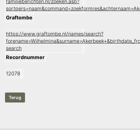
familieberichten.nl/zoeken.asp?
sortpers=naam&command=zoekformres&achternaam=Ake
Graftombe
https://www.graftombe.nl/names/search?
forename=Wilhelmina&surname=Akerbeek+&birthdate_fr
search
Recordnummer
12078