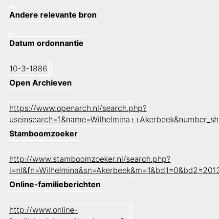
Andere relevante bron
Datum ordonnantie
10-3-1886
Open Archieven
https://www.openarch.nl/search.php?
useinsearch=1&name=Wilhelmina++Akerbeek&number_s
Stamboomzoeker
http://www.stamboomzoeker.nl/search.php?
l=nl&fn=Wilhelmina&sn=Akerbeek&m=1&bd1=0&bd2=201
Online-familieberichten
http://www.online-