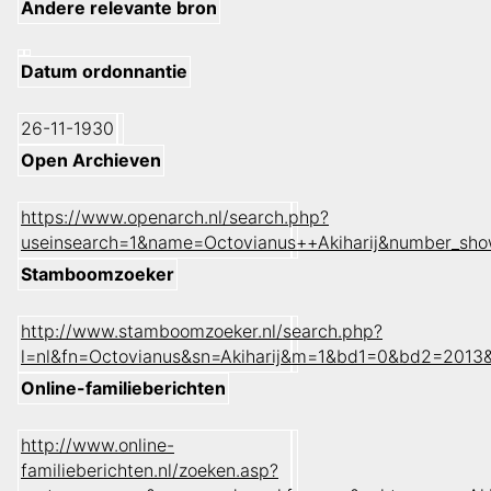
Andere relevante bron
Datum ordonnantie
26-11-1930
Open Archieven
https://www.openarch.nl/search.php?
useinsearch=1&name=Octovianus++Akiharij&number_sh
Stamboomzoeker
http://www.stamboomzoeker.nl/search.php?
l=nl&fn=Octovianus&sn=Akiharij&m=1&bd1=0&bd2=2013
Online-familieberichten
http://www.online-
familieberichten.nl/zoeken.asp?