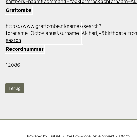
sortpers=naam&command=zoekformres&achternaam=Aki
Graftombe
https://www.graftombe.nl/names/search?
forename=Octovianus&surname=Akiharij+&birthdate_fr
search
Recordnummer
12086
Powered by:
DaDaBIK
, the Low-code Development Platform