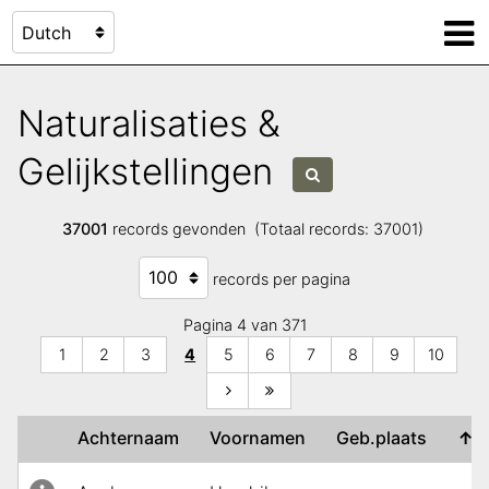
Naturalisaties &
Gelijkstellingen
37001
records gevonden (Totaal records: 37001)
records per pagina
Pagina 4 van 371
1
2
3
4
5
6
7
8
9
10
Achternaam
Voornamen
Geb.plaats
↑
G