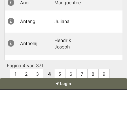
Anoi
Mangoentoe
Antang
Juliana
Hendrik
Anthonij
Joseph
Anthonijsz
Theodorus
Pagina 4 van 371
1
2
3
4
5
6
7
8
9
Login
10
David
Anthonius
Everhard
Bastiaan
Anthonius
Johannis
Powered by:
DaDaBIK
, the Low-code Development Platform