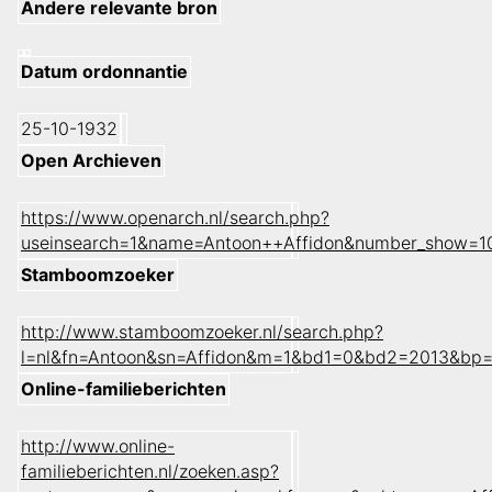
Andere relevante bron
Datum ordonnantie
25-10-1932
Open Archieven
https://www.openarch.nl/search.php?
useinsearch=1&name=Antoon++Affidon&number_show=1
Stamboomzoeker
http://www.stamboomzoeker.nl/search.php?
l=nl&fn=Antoon&sn=Affidon&m=1&bd1=0&bd2=2013&bp=
Online-familieberichten
http://www.online-
familieberichten.nl/zoeken.asp?