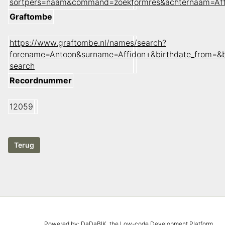
sortpers=naam&command=zoekformres&achternaam=Af
Graftombe
https://www.graftombe.nl/names/search?
forename=Antoon&surname=Affidon+&birthdate_from=&b
search
Recordnummer
12059
Powered by:
DaDaBIK
, the Low-code Development Platform