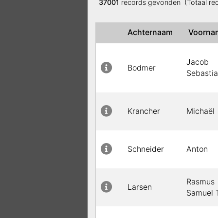
37001
records gevonden (Totaal re
Achternaam
Voorn
Jacob
Bodmer
Sebasti
Krancher
Michaël
Schneider
Anton
Rasmus
Larsen
Samuel 