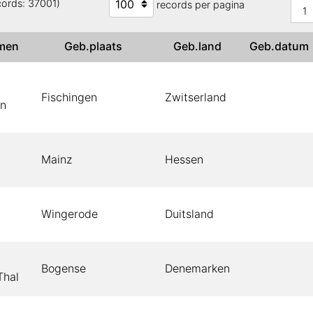
cords: 37001)
records per pagina
1
amen
Geb.plaats
Geb.land
Geb.datu
Fischingen
Zwitserland
an
Mainz
Hessen
Wingerode
Duitsland
Bogense
Denemarken
Thal