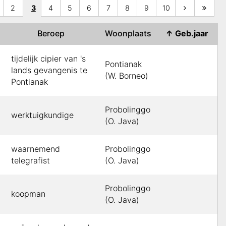
2
3
4
5
6
7
8
9
10
m
Beroep
Woonplaats
↑
Geb.jaar
tijdelijk cipier van 's
Pontianak
lands gevangenis te
(W. Borneo)
Pontianak
Probolinggo
werktuigkundige
(O. Java)
waarnemend
Probolinggo
telegrafist
(O. Java)
Probolinggo
koopman
(O. Java)