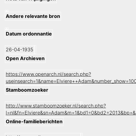
Andere relevante bron
Datum ordonnantie
26-04-1935
Open Archieven
https://www.openarch.nl/search.php?
useinsearch=1&name=Elviere++Adam&number_show=100
Stamboomzoeker
http://www.stamboomzoeker.nl/search.php?
l=nl&fn=Elviere&sn=Adam&m=1&bd1=0&bd2=2013&bp=&
Online-familieberichten