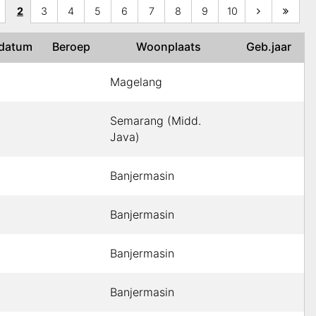
2
3
4
5
6
7
8
9
10
.datum
Beroep
Woonplaats
Geb.jaar
Magelang
Semarang (Midd.
Java)
Banjermasin
Banjermasin
Banjermasin
Banjermasin