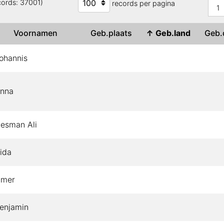
cords: 37001)
records per pagina
1
Voornamen
Geb.plaats
↑
Geb.land
Geb
ohannis
nna
esman Ali
ida
mer
enjamin