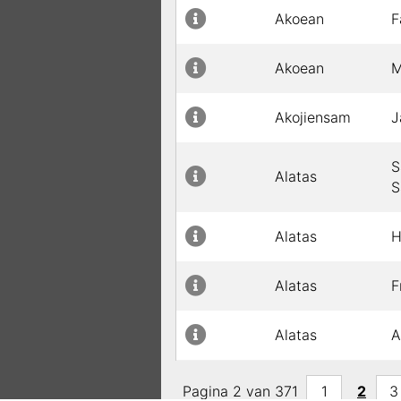
Akoean
F
Akoean
M
Akojiensam
J
S
Alatas
S
Alatas
H
Alatas
F
Alatas
A
Alatas
A
Pagina 2 van 371
1
2
3