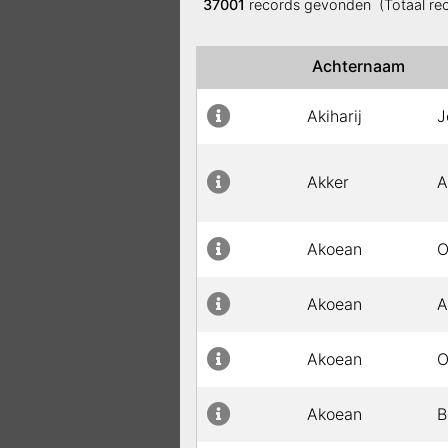
37001
records gevonden (Totaal re
Achternaam
Akiharij
J
Akker
A
Akoean
O
Akoean
A
Akoean
O
Akoean
B