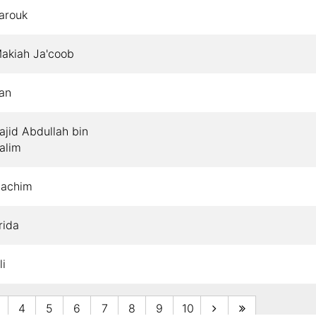
arouk
akiah Ja'coob
an
ajid Abdullah bin
alim
achim
rida
li
lwie
4
5
6
7
8
9
10