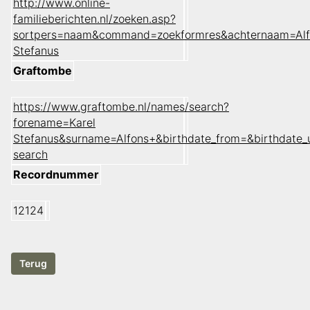
http://www.online-
familieberichten.nl/zoeken.asp?
sortpers=naam&command=zoekformres&achternaam=Alf
Stefanus
Graftombe
https://www.graftombe.nl/names/search?
forename=Karel
Stefanus&surname=Alfons+&birthdate_from=&birthdate
search
Recordnummer
12124