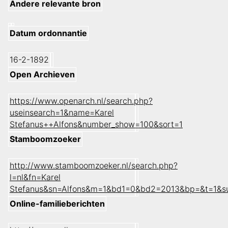
Andere relevante bron
Datum ordonnantie
16-2-1892
Open Archieven
https://www.openarch.nl/search.php?
useinsearch=1&name=Karel
Stefanus++Alfons&number_show=100&sort=1
Stamboomzoeker
http://www.stamboomzoeker.nl/search.php?
l=nl&fn=Karel
Stefanus&sn=Alfons&m=1&bd1=0&bd2=2013&bp=&t=1&s
Online-familieberichten