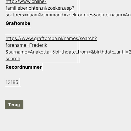
http://www.online-
familieberichten.nl/zoeken.asp?
sortpers=naam&command=zoekformres&achternaam=Ana
Graftombe
https://www.graftombe.nl/names/search?
forename=Frederik
&surname=Anakotta+&birthdate_from=&birthdate_until
search
Recordnummer
12185