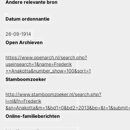
Andere relevante bron
Datum ordonnantie
26-09-1914
Open Archieven
https://www.openarch.nl/search.php?
useinsearch=1&name=Frederik
++Anakotta&number_show=100&sort=1
Stamboomzoeker
http://www.stamboomzoeker.nl/search.php?
l=nl&fn=Frederik
&sn=Anakotta&m=1&bd1=0&bd2=2013&bp=&t=1&submit
Online-familieberichten