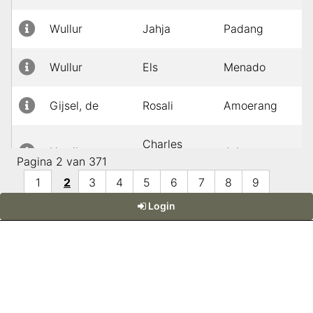
Wullur
Jahja
Padang
I
Wullur
Els
Menado
I
Gijsel, de
Rosali
Amoerang
I
Charles
Hardin
Jakarta
I
Alexander
Pagina 2 van 371
1
2
3
4
5
6
7
8
9
Tjoa
Kie Fa
Bangka
I
Login
10
Jonkers
Anna
Sidoardjo
I
Kaihena
Octovianus
Magelang
I
Powered by:
DaDaBIK
, the Low-code Development Platform