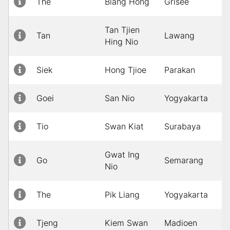
The
Biang Hong
Grisee
I
Tan Tjien
Tan
Lawang
I
Hing Nio
Siek
Hong Tjioe
Parakan
I
Goei
San Nio
Yogyakarta
I
Tio
Swan Kiat
Surabaya
I
Gwat Ing
Go
Semarang
I
Nio
The
Pik Liang
Yogyakarta
I
Tjeng
Kiem Swan
Madioen
I