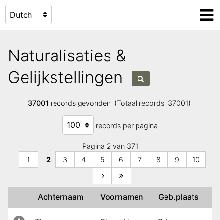
Naturalisaties &
Gelijkstellingen
37001
records gevonden (Totaal records: 37001)
records per pagina
Pagina 2 van 371
1
2
3
4
5
6
7
8
9
10
Achternaam
Voornamen
Geb.plaats
G