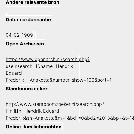
Andere relevante bron
Datum ordonnantie
04-02-1909
Open Archieven
https://www.openarch.nl/search.php?
useinsearch=1&name=Hendrik
Eduard
Frederik++Anakotta&number_show=100&sort=1
Stamboomzoeker
http://www.stamboomzoeker.nl/search.php?
l=nl&fn=Hendrik Eduard
Frederik&sn=Anakotta&m=1&bd1=0&bd2=2013&bp=&t=1
Online-familieberichten