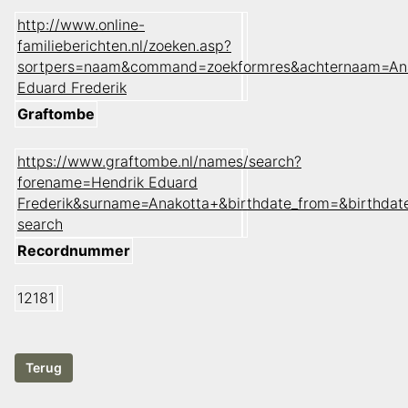
http://www.online-
familieberichten.nl/zoeken.asp?
sortpers=naam&command=zoekformres&achternaam=An
Eduard Frederik
Graftombe
https://www.graftombe.nl/names/search?
forename=Hendrik Eduard
Frederik&surname=Anakotta+&birthdate_from=&birthda
search
Recordnummer
12181