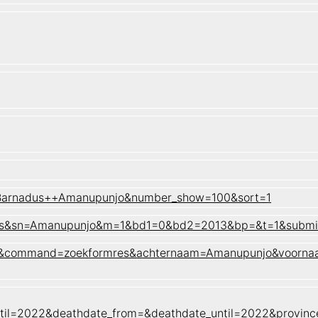
l Barnadus++Amanupunjo&number_show=100&sort=1
nadus&sn=Amanupunjo&m=1&bd1=0&bd2=2013&bp=&t=1&subm
naam&command=zoekformres&achternaam=Amanupunjo&voorna
til=2022&deathdate_from=&deathdate_until=2022&provin