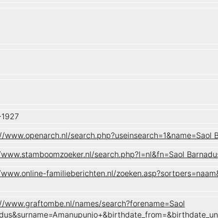
-1927
://www.openarch.nl/search.php?useinsearch=1&name=Sao
//www.stamboomzoeker.nl/search.php?l=nl&fn=Saol Bar
//www.online-familieberichten.nl/zoeken.asp?sortpers=
://www.graftombe.nl/names/search?forename=Saol
dus&surname=Amanupunjo+&birthdate_from=&birthdate_un