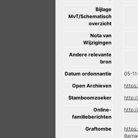
Bijlage
MvT/Schematisch
overzicht
Nota van
Wijzigingen
Andere relevante
bron
Datum ordonnantie
05-11
Open Archieven
https
Stamboomzoeker
http:
Online-
http:
familieberichten
Graftombe
https
Barna