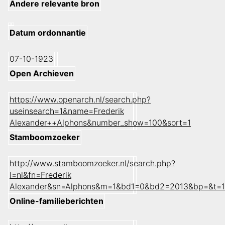
Andere relevante bron
Datum ordonnantie
07-10-1923
Open Archieven
https://www.openarch.nl/search.php?
useinsearch=1&name=Frederik
Alexander++Alphons&number_show=100&sort=1
Stamboomzoeker
http://www.stamboomzoeker.nl/search.php?
l=nl&fn=Frederik
Alexander&sn=Alphons&m=1&bd1=0&bd2=2013&bp=&t=1
Online-familieberichten