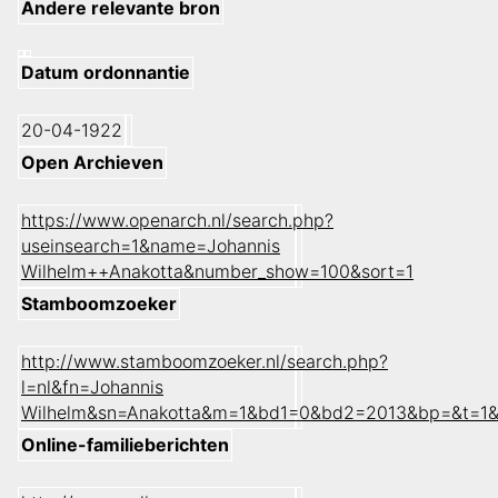
Andere relevante bron
Datum ordonnantie
20-04-1922
Open Archieven
https://www.openarch.nl/search.php?
useinsearch=1&name=Johannis
Wilhelm++Anakotta&number_show=100&sort=1
Stamboomzoeker
http://www.stamboomzoeker.nl/search.php?
l=nl&fn=Johannis
Wilhelm&sn=Anakotta&m=1&bd1=0&bd2=2013&bp=&t=1&
Online-familieberichten