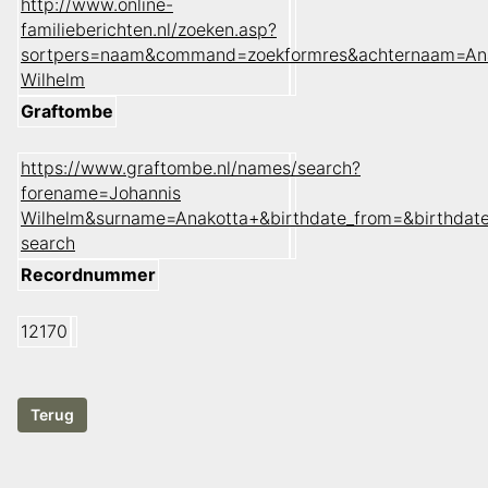
http://www.online-
familieberichten.nl/zoeken.asp?
sortpers=naam&command=zoekformres&achternaam=Ana
Wilhelm
Graftombe
https://www.graftombe.nl/names/search?
forename=Johannis
Wilhelm&surname=Anakotta+&birthdate_from=&birthdat
search
Recordnummer
12170