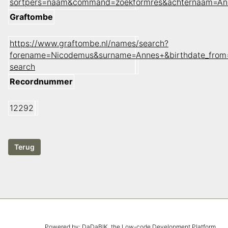
sortpers=naam&command=zoekformres&achternaam=A
Graftombe
https://www.graftombe.nl/names/search?
forename=Nicodemus&surname=Annes+&birthdate_from=
search
Recordnummer
12292
Powered by:
DaDaBIK
, the Low-code Development Platform