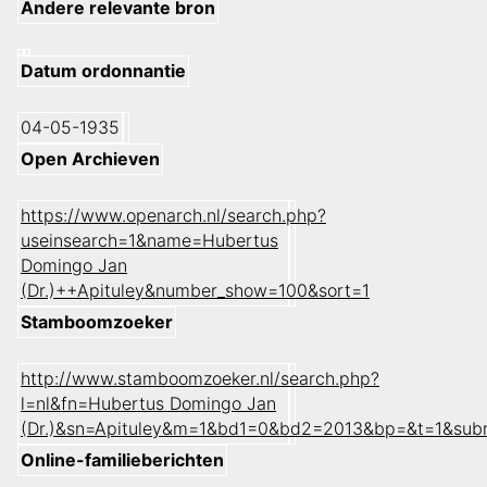
Andere relevante bron
Datum ordonnantie
04-05-1935
Open Archieven
https://www.openarch.nl/search.php?
useinsearch=1&name=Hubertus
Domingo Jan
(Dr.)++Apituley&number_show=100&sort=1
Stamboomzoeker
http://www.stamboomzoeker.nl/search.php?
l=nl&fn=Hubertus Domingo Jan
(Dr.)&sn=Apituley&m=1&bd1=0&bd2=2013&bp=&t=1&sub
Online-familieberichten