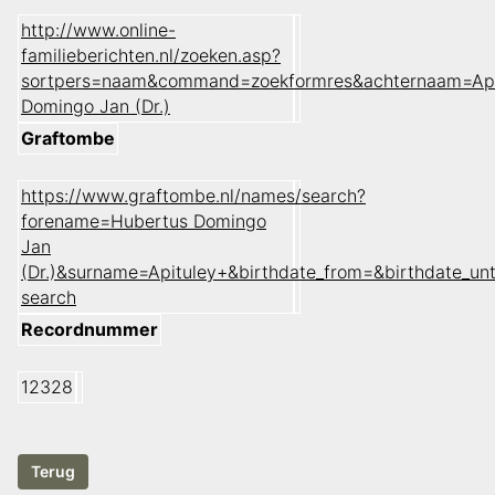
http://www.online-
familieberichten.nl/zoeken.asp?
sortpers=naam&command=zoekformres&achternaam=Api
Domingo Jan (Dr.)
Graftombe
https://www.graftombe.nl/names/search?
forename=Hubertus Domingo
Jan
(Dr.)&surname=Apituley+&birthdate_from=&birthdate_
search
Recordnummer
12328