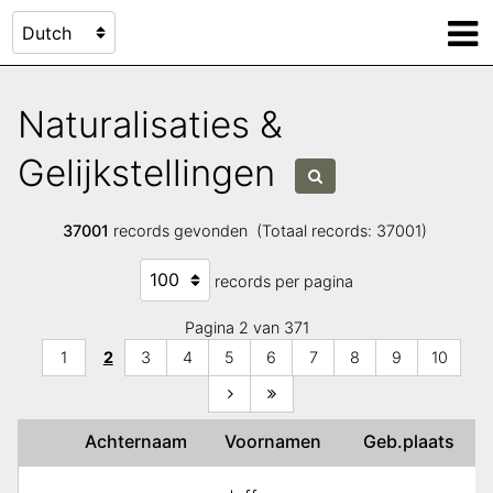
Naturalisaties &
Gelijkstellingen
37001
records gevonden (Totaal records: 37001)
records per pagina
Pagina 2 van 371
1
2
3
4
5
6
7
8
9
10
Achternaam
Voornamen
Geb.plaats