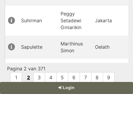
Peggy
Suhirman
Setadewi
Jakarta
Giniarikin
Marthinus
Sapulette
Oelath
Simon
Yap
Renee
Surabaya
Pagina 2 van 371
1
2
3
4
5
6
7
8
9
Low
Rudolf Dolfy
Jakarta
Login
10
Pho
Chieng Chie
Biak
Maria
Ruhulesin
Sorong
Ancilla
Powered by:
DaDaBIK
, the Low-code Development Platform