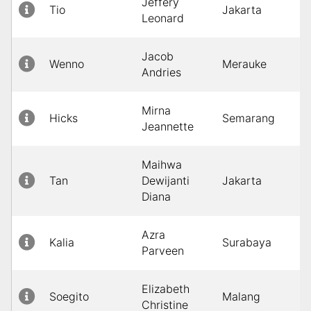
Jeffery
Tio
Jakarta
Leonard
Jacob
Wenno
Merauke
Andries
Mirna
Hicks
Semarang
Jeannette
Maihwa
Tan
Dewijanti
Jakarta
Diana
Azra
Kalia
Surabaya
Parveen
Elizabeth
Soegito
Malang
Christine