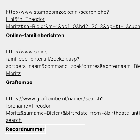
http://www.stamboomzoeker.nl/search.php?
l=nl&fn=Theodor
Moritz&sn=Bieler&m=1&bd1=0&bd2=2013&bp=&t=1&subm
Online-familieberichten
http://www.online-
familieberichten.nl/zoeken.asp?
sortpers=naam&command=zoekformres&achternaam=Bie
Moritz
Graftombe
https://www.graftombe.nl/names/search?
forename=Theodor
Moritz&surname=Bieler+&birthdate_from=&birthdate_u
search
Recordnummer