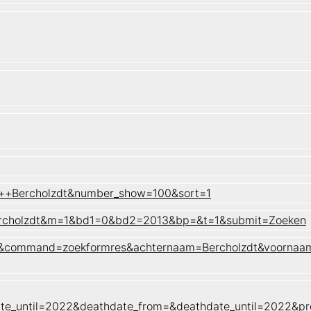
e++Bercholzdt&number_show=100&sort=1
Bercholzdt&m=1&bd1=0&bd2=2013&bp=&t=1&submit=Zoeken
naam&command=zoekformres&achternaam=Bercholzdt&voornaa
ate_until=2022&deathdate_from=&deathdate_until=2022&