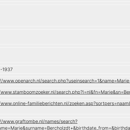
-1937
://www.openarch.nl/search.php?useinsearch=1&name=Mari
//www.stamboomzoeker.nl/search.php?l=nl&fn=Marie&sn=
//www.online-familieberichten.nl/zoeken.asp?sortpers=
://www.graftombe.nl/names/search?
ame=Marie&surname=Bercholzdt+&birthdate_from=&birthd