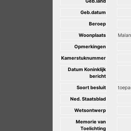
Geb.land
Geb.datum
Beroep
Woonplaats
Mala
Opmerkingen
Kamerstuknummer
Datum Koninklijk
bericht
Soort besluit
toepas
Ned. Staatsblad
Wetsontwerp
Memorie van
Toelichting