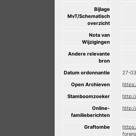
Bijlage
MvT/Schematisch
overzicht
Nota van
Wijzigingen
Andere relevante
bron
Datum ordonnantie
27-03
Open Archieven
https
Stamboomzoeker
http:
Online-
http:
familieberichten
Graftombe
https
foren