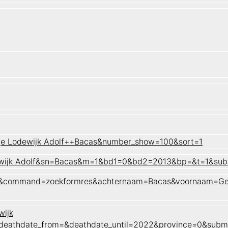
ge Lodewijk Adolf++Bacas&number_show=100&sort=1
dewijk Adolf&sn=Bacas&m=1&bd1=0&bd2=2013&bp=&t=1&su
naam&command=zoekformres&achternaam=Bacas&voornaam=Ge
wijk
&deathdate_from=&deathdate_until=2022&province=0&sub