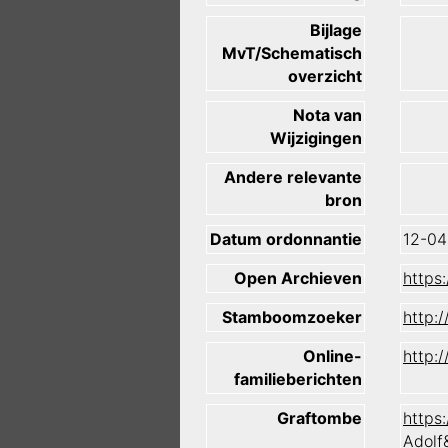
Bijlage
MvT/Schematisch
overzicht
Nota van
Wijzigingen
Andere relevante
bron
Datum ordonnantie
12-04
Open Archieven
https
Stamboomzoeker
http:
Online-
http:
familieberichten
Graftombe
https
Adolf