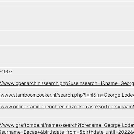
-1907
://www.openarch.nl/search.php?useinsearch=1&name=Geor
//www.stamboomzoeker.nl/search.php?l=nl&fn=George Lo
//www.online-familieberichten.nl/zoeken.asp?sortpers=
://www.graftombe.nl/names/search?forename=George Lode
&surname=Bacas+&birthdate_from=&birthdate_until=2022