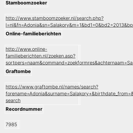
Stamboomzoeker
http://www.stamboomzoeker.nl/search.php?
l=nl&fn=Adonia&sn=Salakory&m=1&bd1=0&bd2=2013&bp
Online-familieberichten
http://www.online-
familieberichten.nl/zoeken.asp?
sortpers=naam&command=zoekformres&achternaam=Sa
Graftombe
https://www.graftombe.nl/names/search?
forename=Adonia&surname=Salakory+&birthdate_from=&
search
Recordnummer
7985