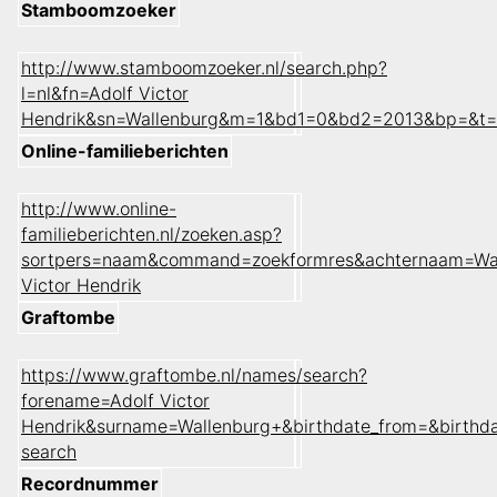
Stamboomzoeker
http://www.stamboomzoeker.nl/search.php?
l=nl&fn=Adolf Victor
Hendrik&sn=Wallenburg&m=1&bd1=0&bd2=2013&bp=&t=
Online-familieberichten
http://www.online-
familieberichten.nl/zoeken.asp?
sortpers=naam&command=zoekformres&achternaam=Wal
Victor Hendrik
Graftombe
https://www.graftombe.nl/names/search?
forename=Adolf Victor
Hendrik&surname=Wallenburg+&birthdate_from=&birthd
search
Recordnummer