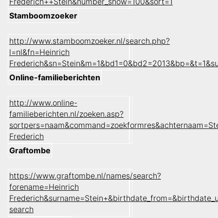
Frederich++Stein&number_show=100&sort=1
Stamboomzoeker
http://www.stamboomzoeker.nl/search.php?
l=nl&fn=Heinrich
Frederich&sn=Stein&m=1&bd1=0&bd2=2013&bp=&t=1&s
Online-familieberichten
http://www.online-
familieberichten.nl/zoeken.asp?
sortpers=naam&command=zoekformres&achternaam=Ste
Frederich
Graftombe
https://www.graftombe.nl/names/search?
forename=Heinrich
Frederich&surname=Stein+&birthdate_from=&birthdate
search