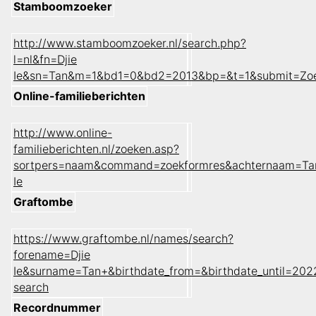
Stamboomzoeker
http://www.stamboomzoeker.nl/search.php?
l=nl&fn=Djie
Ie&sn=Tan&m=1&bd1=0&bd2=2013&bp=&t=1&submit=Zo
Online-familieberichten
http://www.online-
familieberichten.nl/zoeken.asp?
sortpers=naam&command=zoekformres&achternaam=Ta
Ie
Graftombe
https://www.graftombe.nl/names/search?
forename=Djie
Ie&surname=Tan+&birthdate_from=&birthdate_until=20
search
Recordnummer