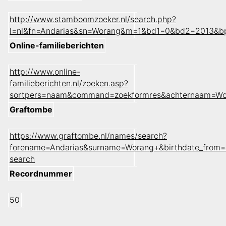
http://www.stamboomzoeker.nl/search.php?
l=nl&fn=Andarias&sn=Worang&m=1&bd1=0&bd2=2013&b
Online-familieberichten
http://www.online-
familieberichten.nl/zoeken.asp?
sortpers=naam&command=zoekformres&achternaam=Wo
Graftombe
https://www.graftombe.nl/names/search?
forename=Andarias&surname=Worang+&birthdate_from=
search
Recordnummer
50