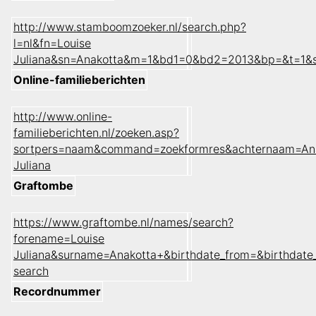
http://www.stamboomzoeker.nl/search.php?
l=nl&fn=Louise
Juliana&sn=Anakotta&m=1&bd1=0&bd2=2013&bp=&t=1&
Online-familieberichten
http://www.online-
familieberichten.nl/zoeken.asp?
sortpers=naam&command=zoekformres&achternaam=Ana
Juliana
Graftombe
https://www.graftombe.nl/names/search?
forename=Louise
Juliana&surname=Anakotta+&birthdate_from=&birthdat
search
Recordnummer