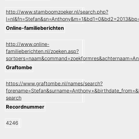
http://www.stamboomzoeker.nl/search.php?
l=nl&fn=Stefan&sn=Anthony&m=1&bd1=0&bd2=2013&bp
Online-familieberichten
http://www.online-
familieberichten.nl/zoeken.asp?
sortpers=naam&command=zoekformres&achternaam=An
Graftombe
https://www.graftombe.nl/names/search?
forename=Stefan&surname=Anthony+&birthdate_from=&
search
Recordnummer
4246