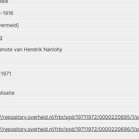
esië
-1916
 vermeld]
rg
enote van Hendrik Nanlohy
-1971
lisatie
://repository.overheid.nl/frbr/sgd/19711972/0000220695/1
://repository.overheid.nl/frbr/sgd/19711972/0000220696/1