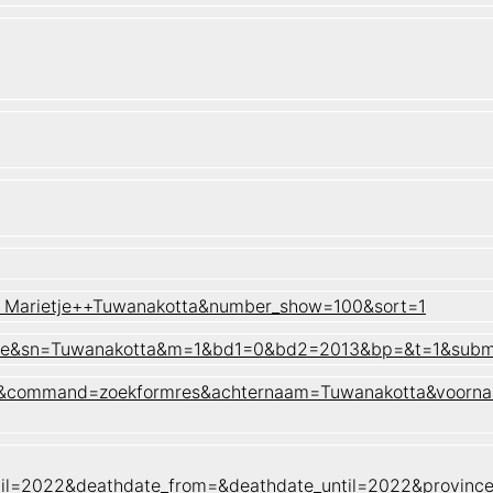
na Marietje++Tuwanakotta&number_show=100&sort=1
rietje&sn=Tuwanakotta&m=1&bd1=0&bd2=2013&bp=&t=1&sub
aam&command=zoekformres&achternaam=Tuwanakotta&voorna
ntil=2022&deathdate_from=&deathdate_until=2022&provin