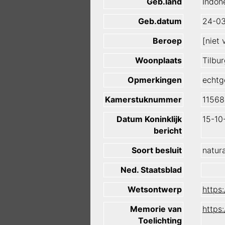
Geb.land
Indon
Geb.datum
24-03
Beroep
[niet
Woonplaats
Tilbu
Opmerkingen
echtg
Kamerstuknummer
11568
Datum Koninklijk
15-10
bericht
Soort besluit
natura
Ned. Staatsblad
Wetsontwerp
https
Memorie van
https
Toelichting