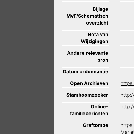
Bijlage
MvT/Schematisch
overzicht
Nota van
Wijzigingen
Andere relevante
bron
Datum ordonnantie
Open Archieven
https
Stamboomzoeker
http:
Online-
http:
familieberichten
Graftombe
https
Marie