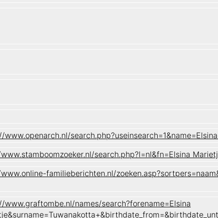
://www.openarch.nl/search.php?useinsearch=1&name=Elsi
//www.stamboomzoeker.nl/search.php?l=nl&fn=Elsina Ma
//www.online-familieberichten.nl/zoeken.asp?sortpers=n
://www.graftombe.nl/names/search?forename=Elsina
tje&surname=Tuwanakotta+&birthdate_from=&birthdate_u