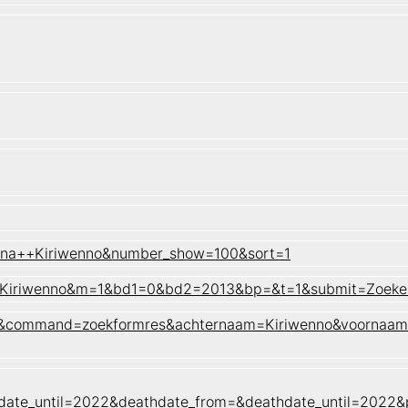
anna++Kiriwenno&number_show=100&sort=1
sn=Kiriwenno&m=1&bd1=0&bd2=2013&bp=&t=1&submit=Zoeke
naam&command=zoekformres&achternaam=Kiriwenno&voornaa
date_until=2022&deathdate_from=&deathdate_until=2022