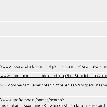
://www.openarch.nl/search.php?useinsearch=1&name=Joh
//www.stamboomzoeker.nl/search.php?l=nl&fn=Johanna&
//www.online-familieberichten.nl/zoeken.asp?sortpers=
://www.graftombe.nl/names/search?
ame=Johanna&surname=Kiriwenno+&birthdate_from=&birth