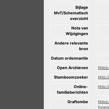
Bijlage
MvT/Schematisch
overzicht
Nota van
Wijzigingen
Andere relevante
bron
Datum ordonnantie
Open Archieven
https
Stamboomzoeker
http:
Online-
http:
familieberichten
Graftombe
https
foren