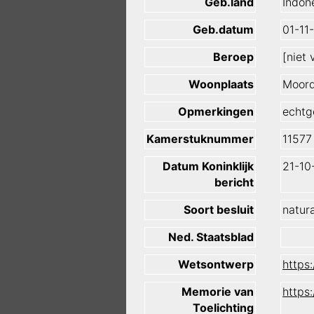
Geb.land
Indon
Geb.datum
01-11
Beroep
[niet
Woonplaats
Moord
Opmerkingen
echtg
Kamerstuknummer
11577
Datum Koninklijk
21-10
bericht
Soort besluit
natura
Ned. Staatsblad
Wetsontwerp
https
Memorie van
https
Toelichting