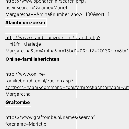
https://www.openarch.nl/search.php?
useinsearch=1&name=Marietje
Margaretha++Amina&number_show=100&sort=1
Stamboomzoeker
http://www.stamboomzoeker.nl/search.php?
l=nl&fn=Marietje
Margaretha&sn=Amina&m=1&bd1=0&bd2=2013&bp=&t=1
Online-familieberichten
http://www.online-
familieberichten.nl/zoeken.asp?
sortpers=naam&command=zoekformres&achternaam=Am
Margaretha
Graftombe
https://www.graftombe.nl/names/search?
forename=Marietje