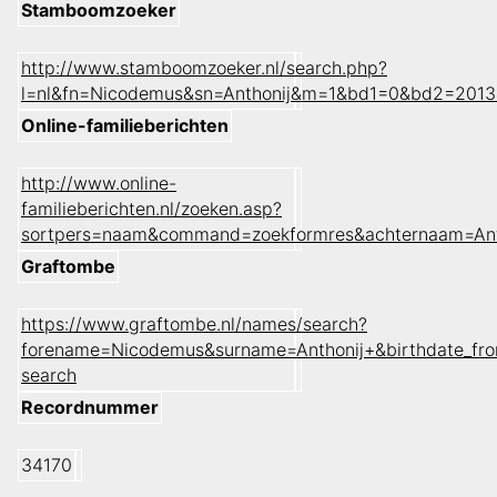
Stamboomzoeker
http://www.stamboomzoeker.nl/search.php?
l=nl&fn=Nicodemus&sn=Anthonij&m=1&bd1=0&bd2=201
Online-familieberichten
http://www.online-
familieberichten.nl/zoeken.asp?
sortpers=naam&command=zoekformres&achternaam=An
Graftombe
https://www.graftombe.nl/names/search?
forename=Nicodemus&surname=Anthonij+&birthdate_fr
search
Recordnummer
34170