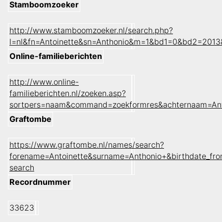
Stamboomzoeker
http://www.stamboomzoeker.nl/search.php?
l=nl&fn=Antoinette&sn=Anthonio&m=1&bd1=0&bd2=201
Online-familieberichten
http://www.online-
familieberichten.nl/zoeken.asp?
sortpers=naam&command=zoekformres&achternaam=Ant
Graftombe
https://www.graftombe.nl/names/search?
forename=Antoinette&surname=Anthonio+&birthdate_fr
search
Recordnummer
33623