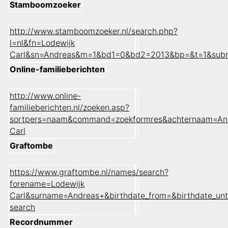
Stamboomzoeker
http://www.stamboomzoeker.nl/search.php?
l=nl&fn=Lodewijk
Carl&sn=Andreas&m=1&bd1=0&bd2=2013&bp=&t=1&sub
Online-familieberichten
http://www.online-
familieberichten.nl/zoeken.asp?
sortpers=naam&command=zoekformres&achternaam=An
Carl
Graftombe
https://www.graftombe.nl/names/search?
forename=Lodewijk
Carl&surname=Andreas+&birthdate_from=&birthdate_un
search
Recordnummer