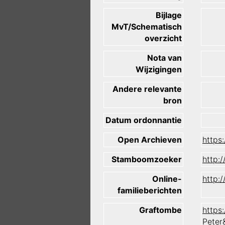
Bijlage
MvT/Schematisch
overzicht
Nota van
Wijzigingen
Andere relevante
bron
Datum ordonnantie
Open Archieven
https
Stamboomzoeker
http:
Online-
http:
familieberichten
Graftombe
https
Peter