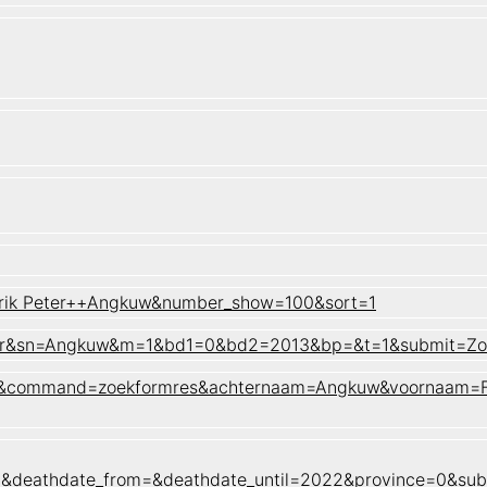
erik Peter++Angkuw&number_show=100&sort=1
Peter&sn=Angkuw&m=1&bd1=0&bd2=2013&bp=&t=1&submit=Z
naam&command=zoekformres&achternaam=Angkuw&voornaam=Fr
2&deathdate_from=&deathdate_until=2022&province=0&su