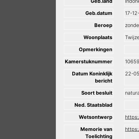
Geb.land
Indon
Geb.datum
17-12
Beroep
zonde
Woonplaats
Twijze
Opmerkingen
Kamerstuknummer
1065
Datum Koninklijk
22-05
bericht
Soort besluit
natura
Ned. Staatsblad
Wetsontwerp
https
Memorie van
https
Toelichting