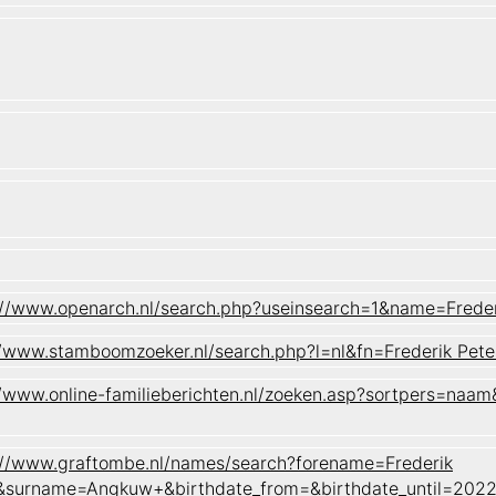
://www.openarch.nl/search.php?useinsearch=1&name=Fred
//www.stamboomzoeker.nl/search.php?l=nl&fn=Frederik 
//www.online-familieberichten.nl/zoeken.asp?sortpers=
://www.graftombe.nl/names/search?forename=Frederik
&surname=Angkuw+&birthdate_from=&birthdate_until=202