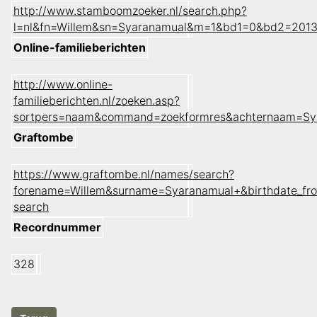
http://www.stamboomzoeker.nl/search.php?
l=nl&fn=Willem&sn=Syaranamual&m=1&bd1=0&bd2=201
Online-familieberichten
http://www.online-
familieberichten.nl/zoeken.asp?
sortpers=naam&command=zoekformres&achternaam=Sy
Graftombe
https://www.graftombe.nl/names/search?
forename=Willem&surname=Syaranamual+&birthdate_fr
search
Recordnummer
328