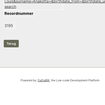
Louis&surname=Anakotta+&birthdate_from=&birthdate_
search
Recordnummer
3195
Powered by:
DaDaBIK
, the Low-code Development Platform