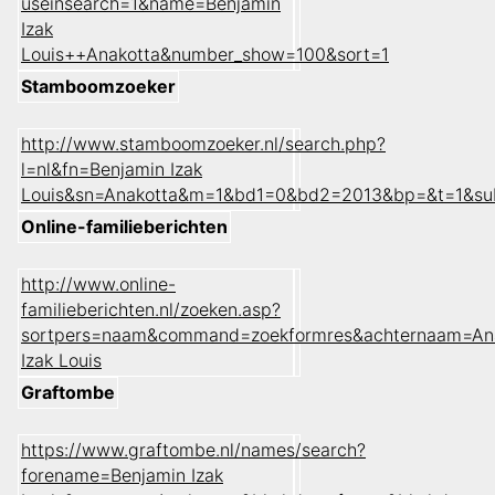
useinsearch=1&name=Benjamin
Izak
Louis++Anakotta&number_show=100&sort=1
Stamboomzoeker
http://www.stamboomzoeker.nl/search.php?
l=nl&fn=Benjamin Izak
Louis&sn=Anakotta&m=1&bd1=0&bd2=2013&bp=&t=1&su
Online-familieberichten
http://www.online-
familieberichten.nl/zoeken.asp?
sortpers=naam&command=zoekformres&achternaam=An
Izak Louis
Graftombe
https://www.graftombe.nl/names/search?
forename=Benjamin Izak