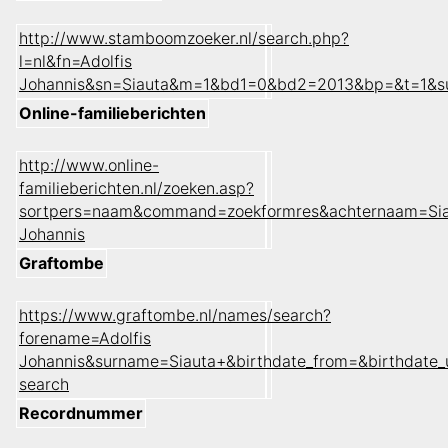
http://www.stamboomzoeker.nl/search.php?
l=nl&fn=Adolfis
Johannis&sn=Siauta&m=1&bd1=0&bd2=2013&bp=&t=1&s
Online-familieberichten
http://www.online-
familieberichten.nl/zoeken.asp?
sortpers=naam&command=zoekformres&achternaam=Sia
Johannis
Graftombe
https://www.graftombe.nl/names/search?
forename=Adolfis
Johannis&surname=Siauta+&birthdate_from=&birthdate
search
Recordnummer