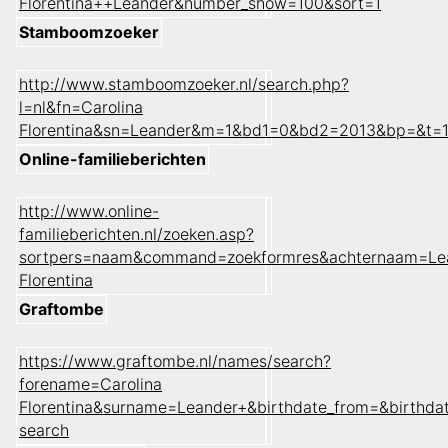
Florentina++Leander&number_show=100&sort=1
Stamboomzoeker
http://www.stamboomzoeker.nl/search.php?
l=nl&fn=Carolina
Florentina&sn=Leander&m=1&bd1=0&bd2=2013&bp=&t=
Online-familieberichten
http://www.online-
familieberichten.nl/zoeken.asp?
sortpers=naam&command=zoekformres&achternaam=Lea
Florentina
Graftombe
https://www.graftombe.nl/names/search?
forename=Carolina
Florentina&surname=Leander+&birthdate_from=&birthd
search