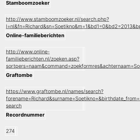
Stamboomzoeker
http://www.stamboomzoeker.nl/search.php?
l=nl&fn=Richard&sn=Soetikno&m=1&bd1=0&bd2=2013&b
Online-familieberichten
http://www.online-
familieberichten.nl/zoeken.asp?
sortpers=naam&command=zoekformres&achternaam=Soe
Graftombe
https://www.graftombe.nl/names/search?
forename=Richard&surname=Soetikno+&birthdate_from=
search
Recordnummer
274