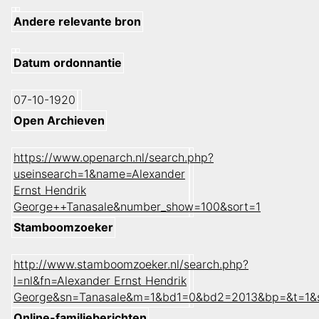
Andere relevante bron
Datum ordonnantie
07-10-1920
Open Archieven
https://www.openarch.nl/search.php?
useinsearch=1&name=Alexander
Ernst Hendrik
George++Tanasale&number_show=100&sort=1
Stamboomzoeker
http://www.stamboomzoeker.nl/search.php?
l=nl&fn=Alexander Ernst Hendrik
George&sn=Tanasale&m=1&bd1=0&bd2=2013&bp=&t=1&
Online-familieberichten