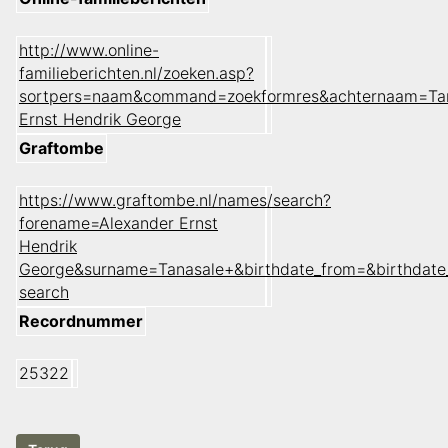
http://www.online-
familieberichten.nl/zoeken.asp?
sortpers=naam&command=zoekformres&achternaam=Tan
Ernst Hendrik George
Graftombe
https://www.graftombe.nl/names/search?
forename=Alexander Ernst
Hendrik
George&surname=Tanasale+&birthdate_from=&birthdat
search
Recordnummer
25322