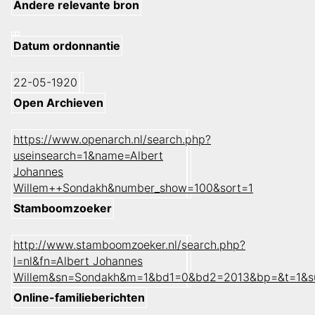
Andere relevante bron
Datum ordonnantie
22-05-1920
Open Archieven
https://www.openarch.nl/search.php?
useinsearch=1&name=Albert
Johannes
Willem++Sondakh&number_show=100&sort=1
Stamboomzoeker
http://www.stamboomzoeker.nl/search.php?
l=nl&fn=Albert Johannes
Willem&sn=Sondakh&m=1&bd1=0&bd2=2013&bp=&t=1&s
Online-familieberichten