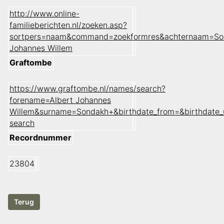
http://www.online-
familieberichten.nl/zoeken.asp?
sortpers=naam&command=zoekformres&achternaam=So
Johannes Willem
Graftombe
https://www.graftombe.nl/names/search?
forename=Albert Johannes
Willem&surname=Sondakh+&birthdate_from=&birthdate
search
Recordnummer
23804