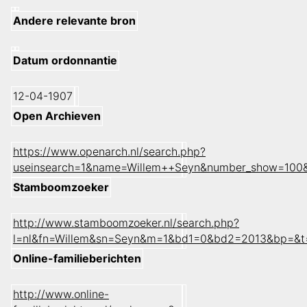
Andere relevante bron
Datum ordonnantie
12-04-1907
Open Archieven
https://www.openarch.nl/search.php?
useinsearch=1&name=Willem++Seyn&number_show=100&
Stamboomzoeker
http://www.stamboomzoeker.nl/search.php?
l=nl&fn=Willem&sn=Seyn&m=1&bd1=0&bd2=2013&bp=&t
Online-familieberichten
http://www.online-