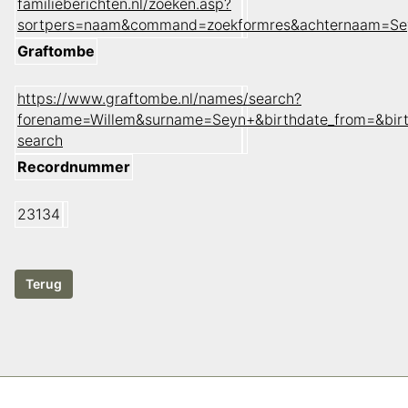
familieberichten.nl/zoeken.asp?
sortpers=naam&command=zoekformres&achternaam=Se
Graftombe
https://www.graftombe.nl/names/search?
forename=Willem&surname=Seyn+&birthdate_from=&bir
search
Recordnummer
23134