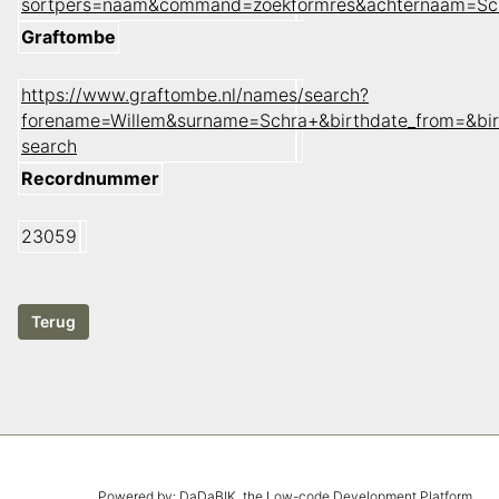
sortpers=naam&command=zoekformres&achternaam=Sc
Graftombe
https://www.graftombe.nl/names/search?
forename=Willem&surname=Schra+&birthdate_from=&bi
search
Recordnummer
23059
Powered by:
DaDaBIK
, the Low-code Development Platform