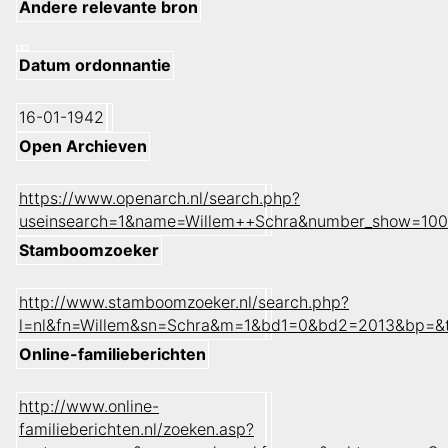
Andere relevante bron
Datum ordonnantie
16-01-1942
Open Archieven
https://www.openarch.nl/search.php?
useinsearch=1&name=Willem++Schra&number_show=100
Stamboomzoeker
http://www.stamboomzoeker.nl/search.php?
l=nl&fn=Willem&sn=Schra&m=1&bd1=0&bd2=2013&bp=&
Online-familieberichten
http://www.online-
familieberichten.nl/zoeken.asp?