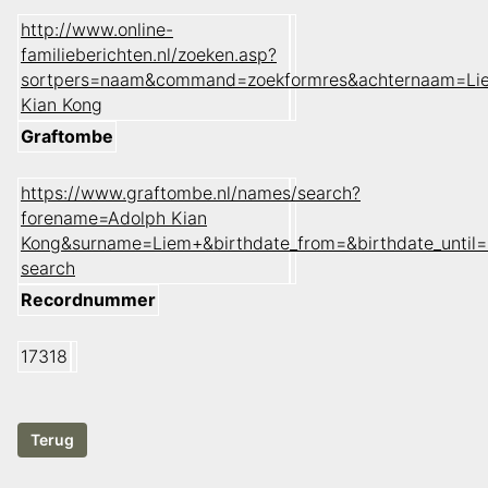
http://www.online-
familieberichten.nl/zoeken.asp?
sortpers=naam&command=zoekformres&achternaam=Li
Kian Kong
Graftombe
https://www.graftombe.nl/names/search?
forename=Adolph Kian
Kong&surname=Liem+&birthdate_from=&birthdate_unti
search
Recordnummer
17318