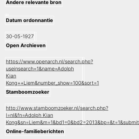
Andere relevante bron
Datum ordonnantie
30-05-1927
Open Archieven
https://www.openarch.nl/search.php?
useinsearch=1&name=Adolph
Kian
Kong++Liem&number_show=100&sort=1
Stamboomzoeker
http://www.stamboomzoeker.nl/search.php?
l=nl&fn=Adolph Kian
Kong&sn=Liem&m=1&bd1=0&bd2=2013&bp=&t=1&submit
Online-familieberichten