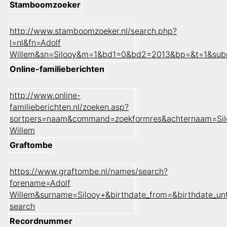
Stamboomzoeker
http://www.stamboomzoeker.nl/search.php?
l=nl&fn=Adolf
Willem&sn=Silooy&m=1&bd1=0&bd2=2013&bp=&t=1&sub
Online-familieberichten
http://www.online-
familieberichten.nl/zoeken.asp?
sortpers=naam&command=zoekformres&achternaam=Sil
Willem
Graftombe
https://www.graftombe.nl/names/search?
forename=Adolf
Willem&surname=Silooy+&birthdate_from=&birthdate_u
search
Recordnummer